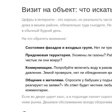
Визит на объект: что искат
Цифры в интернете - это хорошо, но реальность част
дома в вашем районе, обязательно туда съездите. Не 
в обычный будний день.
На что обратить внимание:
Состояние фасадов и входных групп.
Нет ли тре
Придомовая территория.
Ухожены ли газоны? Раб
чистые ли они вокруг?
Коммуникации.
Попробуйте включить воду в ракови
давление. Зимой проверьте, нет ли обледенения кр
Общение с жителями.
Спросите у бабушек у подъе
реагируют на заявки?» Их ответ будет честнее любы
комментарии.
Если во дворе царит хаос, а в подъезде пахнет сырост
ниже рынка. Дешевое обслуживание всегда оборачив