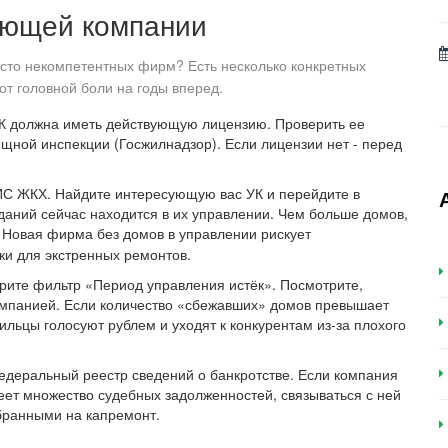
яющей компании
сто некомпетентных фирм? Есть несколько конкретных
 от головной боли на годы вперед.
УК должна иметь действующую лицензию. Проверить ее
щной инспекции (Госжилнадзор). Если лицензии нет - перед
ИС ЖКХ. Найдите интересующую вас УК и перейдите в
даний сейчас находится в их управлении. Чем больше домов,
 Новая фирма без домов в управлении рискует
шки для экстренных ремонтов.
рите фильтр «Период управления истёк». Посмотрите,
компанией. Если количество «сбежавших» домов превышает
ильцы голосуют рублем и уходят к конкурентам из-за плохого
деральный реестр сведений о банкротстве. Если компания
еет множество судебных задолженностей, связываться с ней
обранными на капремонт.