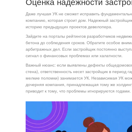
Оценка надежности застр
Даже лучшая УК не сможет исправить фундаментальн
компанию, которая строит дом. Надежный застройщик -
историю предыдущих проектов девелопера.
Зайдите на порталы рейтингов разработчиков недвижи
бетона до соблюдения сроков. Обратите особое вним
арбитражных дел. Если застройщик постоянно выступа
сигнал о финансовых проблемах или халатности.
Важный нюанс: если выявлены дефекты общедомового
стена), ответственность несет застройщик в период г
мелкие поломки) занимается УК. Независимая УК мож
дочерняя компания, принадлежащая тому же холдингу
приводит к тому, что проблемы игнорируются годами.