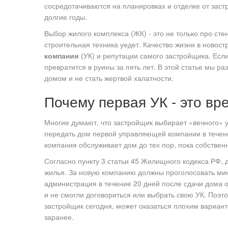
сосредотачиваются на планировках и отделке от застр
долгие годы.
Выбор жилого комплекса (ЖК) - это не только про стены
строительная техника уедет. Качество жизни в новос
компании
(
УК
) и репутации самого застройщика. Ес
превратится в руины за пять лет. В этой статье мы р
домом и не стать жертвой халатности.
Почему первая УК - это в
Многие думают, что застройщик выбирает «вечного» 
передать дом первой управляющей компании в течени
компания обслуживает дом до тех пор, пока собствен
Согласно пункту 3 статьи 45 Жилищного кодекса РФ,
жилья. За новую компанию должны проголосовать ми
администрация в течение 20 дней после сдачи дома ор
и не смогли договориться или выбрать свою УК. Поэт
застройщик сегодня, может оказаться плохим вариант
заранее.