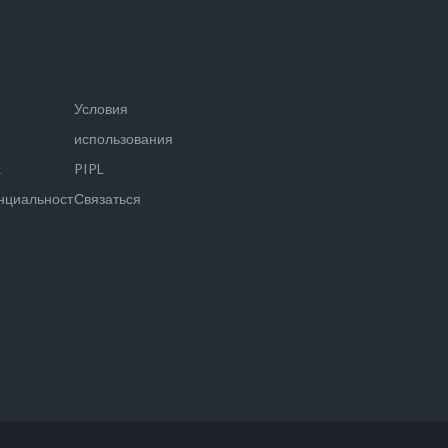
Условия
использования
а
PIPL
нциальности
Связаться