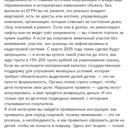
обременениях и исторических изменениях объекта
.
Без
выписки из ЕГРН вы не узнаете, кто реально владеет
квартирой, есть ли аресты или ипотека.
управляющая
компания
,
организация, которая отвечает за состояние дома,
сбор платежей и ремонт
.
Если она в долгах, не ремонтирует
лифты или не ведёт учёт капремонта — вы станете платить за
чужие ошибки. А если вы покупаете
земельный участок без
межевания
,
участок, чьи границы не зафиксированы в
кадастровой системе
.
С марта 2025 года такие сделки будут
запрещены — и если вы купите такой участок до этого, вас
ждут траты в 150–200 тысяч рублей на узаконивание границ.
Если вы используете
материнский капитал
,
государственную
поддержку для улучшения жилищных условий, которая
требует обязательного выделения долей детям
.
— это не
просто формальность. Органы опеки строго следят, чтобы
дети получили свои доли. Нарушите правило — сделку могут
аннулировать, а вам придётся возвращать деньги. И это
только три из десятков подводных камней, с которыми
сталкиваются покупатели.
В этой категории вы найдёте проверенные инструкции: как
проверить дом перед покупкой, почему межевание — это не
роскошь, а необходимость, и как правильно оформить доли на
детей, чтобы не попасть в ловушку. Здесь нет теории — только