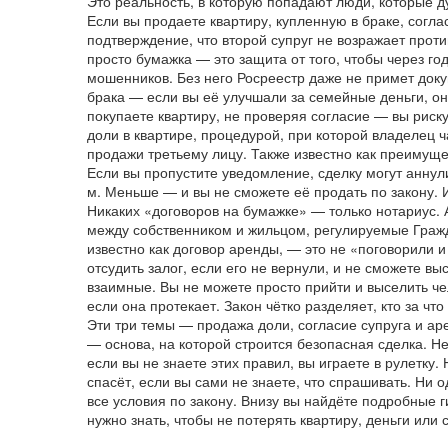
Это реальность, в которую попадают люди, которые д
Если вы продаете квартиру, купленную в браке,
согла
подтверждение, что второй супруг не возражает проти
просто бумажка — это защита от того, чтобы через год
мошенников. Без него Росреестр даже не примет докуме
брака — если вы её улучшали за семейные деньги, он
покупаете квартиру, не проверяя согласие — вы риску
доли в квартире
,
процедурой, при которой владелец ч
продажи третьему лицу
. Также известно как
преимуще
Если вы пропустите уведомление, сделку могут аннул
м. Меньше — и вы не сможете её продать по закону. 
Никаких «договоров на бумажке» — только нотариус.
А
между собственником и жильцом, регулируемые Граж
известно как
договор аренды
, — это не «поговорили 
отсудить залог, если его не вернули, и не сможете 
взаимные. Вы не можете просто прийти и выселить че
если она протекает. Закон чётко разделяет, кто за что
Эти три темы — продажа доли, согласие супруга и ар
— основа, на которой строится безопасная сделка. Н
если вы не знаете этих правил, вы играете в рулетку.
спасёт, если вы сами не знаете, что спрашивать. Ни 
все условия по закону. Внизу вы найдёте подробные г
нужно знать, чтобы не потерять квартиру, деньги или 