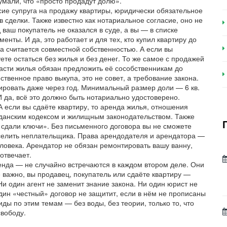
умали, что «просто продадут долю».
сие супруга на продажу квартиры
,
юридически обязательное
в сделки
. Также известно как
нотариальное согласие
, оно не
 ваш покупатель не оказался в суде, а вы — в списке
нты. И да, это работает и для тех, кто купил квартиру до
а считается совместной собственностью. А если вы
ете остаться без жилья и без денег.
То же самое с
продажей
асти жилья обязан предложить её сособственникам до
ственное право выкупа
, это не совет, а требование закона.
ировать даже через год. Минимальный размер доли — 6 кв.
И да, всё это должно быть нотариально удостоверено.
 если вы сдаёте квартиру, то
аренда жилья
,
отношения
данским кодексом и жилищным законодательством
. Также
и сдали ключи». Без письменного договора вы не сможете
выселить неплательщика. Права арендодателя и арендатора —
ловека. Арендатор не обязан ремонтировать вашу ванну,
 отвечает.
енда — не случайно встречаются в каждом втором деле. Они
е важно, вы продавец, покупатель или сдаёте квартиру —
 Ни один агент не заменит знание закона. Ни один юрист не
один «честный» договор не защитит, если в нём не прописаны
иды по этим темам — без воды, без теории, только то, что
свободу.