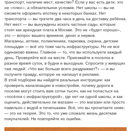
транспорт, наличие мест, качество
? Если у вас есть дети, это
не «плюс», а обязательное условие. Нет школы — вы не
сможете оформить ипотеку в некоторых банках. Нет
транспорта — вы тратите два часа в день на доставку ребёнка.
Нет мест — вы вынуждены искать частные сады, которые
стоят как арендная плата в Москве. Это не «будет хорошо»,
это — вопрос вашего времени, денег и нервов.
Магазины, аптеки, поликлиника, парковка, охрана, детские
площадки — всё это тоже часть инфраструктуры. Но не все
одинаково важны. Главное — то, что вы используете каждый
день. Проверяйте всё на месте. Приезжайте в поселок в
разное время суток, в будни и выходные. Спросите у живущих
там людей: «Что вас больше всего раздражает?» — и вы
получите правду, которую не напишут в рекламе.
В этой подборке вы найдёте реальные инструкции: как
проверить канализацию в новостройке, почему дороги в
поселке могут стоить вам сотни тысяч, как не попасться на
«посёлок с инфраструктурой», где нет ни одной школы, и как
оценить, действительно ли магазин — это магазин или просто
павильон с водой и печеньками. Всё, что вы прочитаете ниже,
— это не теория. Это то, что уже сломало жизнь десяткам
покупателей. Не повторяйте их ошибки.