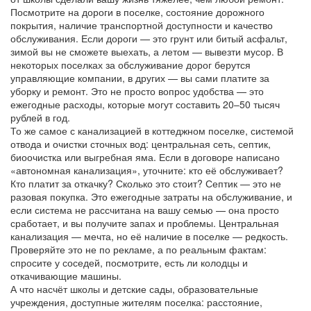
Посмотрите на
дороги в поселке
,
состояние дорожного
покрытия, наличие транспортной доступности и качество
обслуживания
. Если дороги — это грунт или битый асфальт,
зимой вы не сможете выехать, а летом — вывезти мусор. В
некоторых поселках за обслуживание дорог берутся
управляющие компании, в других — вы сами платите за
уборку и ремонт. Это не просто вопрос удобства — это
ежегодные расходы, которые могут составить 20–50 тысяч
рублей в год.
То же самое с
канализацией в коттеджном поселке
,
системой
отвода и очистки сточных вод: центральная сеть, септик,
биоочистка или выгребная яма
. Если в договоре написано
«автономная канализация», уточните: кто её обслуживает?
Кто платит за откачку? Сколько это стоит? Септик — это не
разовая покупка. Это ежегодные затраты на обслуживание, и
если система не рассчитана на вашу семью — она просто
сработает, и вы получите запах и проблемы. Центральная
канализация — мечта, но её наличие в поселке — редкость.
Проверяйте это не по рекламе, а по реальным фактам:
спросите у соседей, посмотрите, есть ли колодцы и
откачивающие машины.
А что насчёт
школы и детские сады
,
образовательные
учреждения, доступные жителям поселка: расстояние,