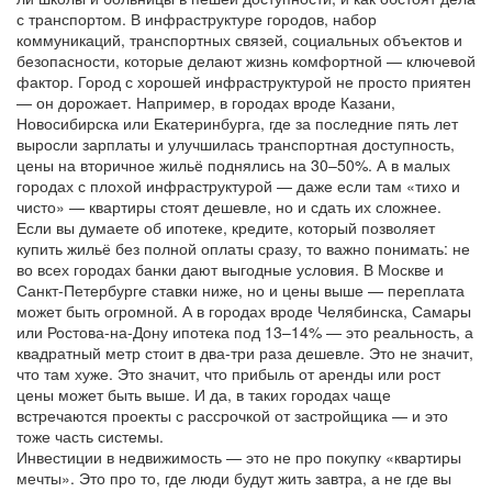
с транспортом. В
инфраструктуре городов
,
набор
коммуникаций, транспортных связей, социальных объектов и
безопасности, которые делают жизнь комфортной
— ключевой
фактор. Город с хорошей инфраструктурой не просто приятен
— он дорожает. Например, в городах вроде Казани,
Новосибирска или Екатеринбурга, где за последние пять лет
выросли зарплаты и улучшилась транспортная доступность,
цены на вторичное жильё поднялись на 30–50%. А в малых
городах с плохой инфраструктурой — даже если там «тихо и
чисто» — квартиры стоят дешевле, но и сдать их сложнее.
Если вы думаете об
ипотеке
,
кредите, который позволяет
купить жильё без полной оплаты сразу
, то важно понимать: не
во всех городах банки дают выгодные условия. В Москве и
Санкт-Петербурге ставки ниже, но и цены выше — переплата
может быть огромной. А в городах вроде Челябинска, Самары
или Ростова-на-Дону ипотека под 13–14% — это реальность, а
квадратный метр стоит в два-три раза дешевле. Это не значит,
что там хуже. Это значит, что прибыль от аренды или рост
цены может быть выше. И да, в таких городах чаще
встречаются проекты с рассрочкой от застройщика — и это
тоже часть системы.
Инвестиции в недвижимость — это не про покупку «квартиры
мечты». Это про то, где люди будут жить завтра, а не где вы