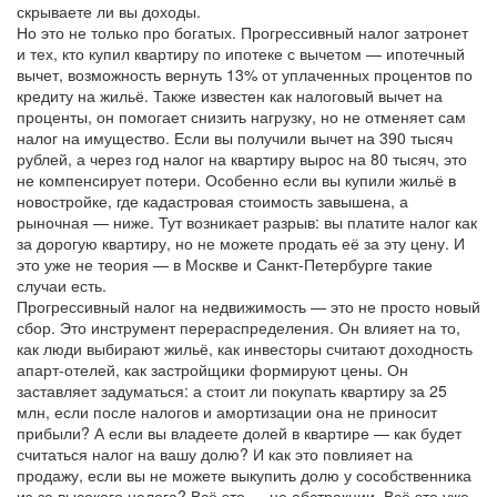
скрываете ли вы доходы.
Но это не только про богатых. Прогрессивный налог затронет
и тех, кто купил квартиру по ипотеке с вычетом —
ипотечный
вычет
,
возможность вернуть 13% от уплаченных процентов по
кредиту на жильё
. Также известен как
налоговый вычет на
проценты
, он помогает снизить нагрузку, но не отменяет сам
налог на имущество
. Если вы получили вычет на 390 тысяч
рублей, а через год налог на квартиру вырос на 80 тысяч, это
не компенсирует потери. Особенно если вы купили жильё в
новостройке, где кадастровая стоимость завышена, а
рыночная — ниже. Тут возникает разрыв: вы платите налог как
за дорогую квартиру, но не можете продать её за эту цену. И
это уже не теория — в Москве и Санкт-Петербурге такие
случаи есть.
Прогрессивный налог на недвижимость — это не просто новый
сбор. Это инструмент перераспределения. Он влияет на то,
как люди выбирают жильё, как инвесторы считают доходность
апарт-отелей, как застройщики формируют цены. Он
заставляет задуматься: а стоит ли покупать квартиру за 25
млн, если после налогов и амортизации она не приносит
прибыли? А если вы владеете долей в квартире — как будет
считаться налог на вашу долю? И как это повлияет на
продажу, если вы не можете выкупить долю у сособственника
из-за высокого налога? Всё это — не абстракции. Всё это уже