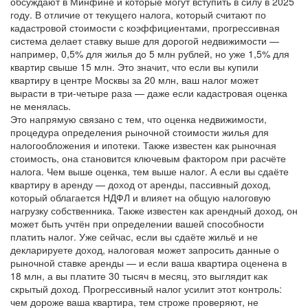
обсуждают в Минфине и которые могут вступить в силу в 2025
году.
В отличие от текущего налога, который считают по
кадастровой стоимости с коэффициентами, прогрессивная
система делает ставку выше для дорогой недвижимости —
например, 0,5% для жилья до 5 млн рублей, но уже 1,5% для
квартир свыше 15 млн. Это значит, что если вы купили
квартиру в центре Москвы за 20 млн, ваш налог может
вырасти в три-четыре раза — даже если кадастровая оценка
не менялась.
Это напрямую связано с тем, что
оценка недвижимости
,
процедура определения рыночной стоимости жилья для
налогообложения и ипотеки
. Также известен как
рыночная
стоимость
, она становится ключевым фактором при расчёте
налога
. Чем выше оценка, тем выше налог. А если вы сдаёте
квартиру в аренду —
доход от аренды
,
пассивный доход,
который облагается НДФЛ и влияет на общую налоговую
нагрузку собственника
. Также известен как
арендный доход
, он
может быть учтён при определении вашей способности
платить налог
. Уже сейчас, если вы сдаёте жильё и не
декларируете доход, налоговая может запросить данные о
рыночной ставке аренды — и если ваша квартира оценена в
18 млн, а вы платите 30 тысяч в месяц, это выглядит как
скрытый доход. Прогрессивный налог усилит этот контроль:
чем дороже ваша квартира, тем строже проверяют, не