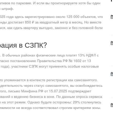
тивов по парковке. И если вы проигнорируете хотя бы один
й штраф.
25 года здесь зарегистрировано около 125 000 объектов, что
нды достигает 850 ₽ за квадратный метр в месяц. Но вместе
ся, как сдать квартиру выгодно, законно и без головной боли
рация в СЗПК?
ги. В обычных районах физические лица платят 13% НДФЛ с
гласно постановлению Правительства РФ № 1602 от 13
5 года), участники СЗПК могут применять особые налоговые
о упоминается в контексте регистрации как
самозанятого
.
деятельность через статус самозанятого, вы освобождаетесь
 того, письмо Минфина РФ от 15.07.2025 подтверждает
ваний к ведению бизнеса в зоне. По данным опроса сервиса
на этот режим. Однако будьте осторожны: 29% столкнулись
ижимости не всегда соответствовал строгим критериям зоны.