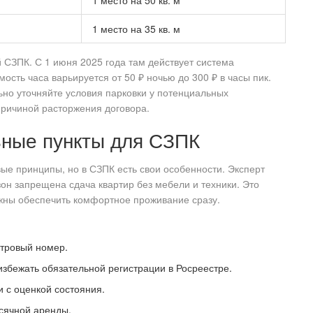
1 место на 50 кв. м
1 место на 35 кв. м
 СЗПК. С 1 июня 2025 года там действует система
сть часа варьируется от 50 ₽ ночью до 300 ₽ в часы пик.
льно уточняйте условия парковки у потенциальных
причиной расторжения договора.
ьные пункты для СЗПК
вые принципы, но в СЗПК есть свои особенности. Эксперт
зон запрещена сдача квартир без мебели и техники. Это
лжны обеспечить комфортное проживание сразу.
стровый номер.
избежать обязательной регистрации в Росреестре.
 с оценкой состояния.
сячной аренды.