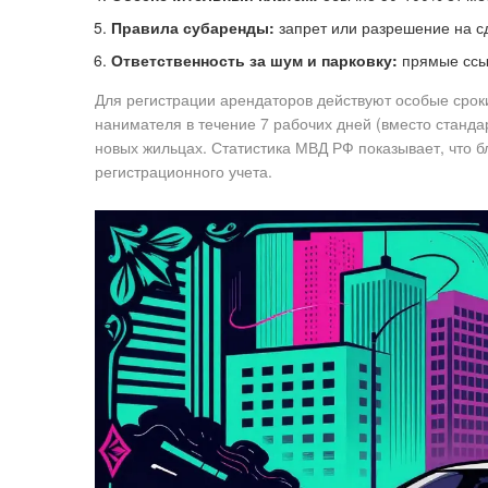
Правила субаренды:
запрет или разрешение на с
Ответственность за шум и парковку:
прямые ссы
Для регистрации арендаторов действуют особые сроки
нанимателя в течение 7 рабочих дней (вместо станда
новых жильцах. Статистика МВД РФ показывает, что 
регистрационного учета.