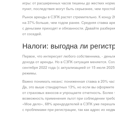
игры: от расширенных часов тишины до жестких норма
пункт, последствия могут быть серьезнее, чем просто
Рынок аренды в СЗПК растет стремительно. К концу 20
на 37% больше, чем годом ранее. Средняя ставка аре
с деньгами приходят и обязанности. Давайте разберем
от соседей.
Налоги: выгодна ли регист
Первое, что интересует любого собственника, - день
дохода от аренды. Но в СЗПК ситуация меняется. Со
сентября 2022 года (с актуализацией от 15 июля 202
режимы.
Важно понимать нюанс: пониженная ставка в 20% част
Да, это выше стандартных 13%, но если вы оформите 
от страховых взносов и упрощаете отчетность. Более
возможность применения льгот при соблюдении требо
«Мое дело», 68% арендодателей в СЗПК уже перешли 
с проблемами при регистрации, так как адрес их недв