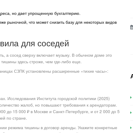
дреса, но дает упрощенную бухгалтерию.
же рыночной, что может снизить базу для некоторых видов
авила для соседей
ть, а сосед сверху включает музыку. В обычном доме это
 тишины здесь строже, чем где-либо еще.
раницах СЗПК установлены расширенные «тихие часы»:
нах. Исследования Института городской политики (2025)
количество жалоб, но повышают требования к арендаторам.
0 до 15 000 ₽ в Москве и Санкт-Петербурге, и от 2 000 до 5
ей по стране.
нии режима тишины в договор аренды. Укажите конкретные