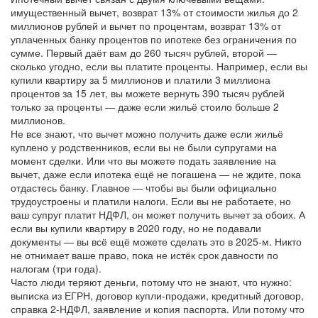
имущественный вычет
,
возврат 13% от стоимости жилья до 2
миллионов рублей
и
вычет по процентам
,
возврат 13% от
уплаченных банку процентов по ипотеке без ограничения по
сумме
. Первый даёт вам до 260 тысяч рублей, второй —
сколько угодно, если вы платите проценты. Например, если вы
купили квартиру за 5 миллионов и платили 3 миллиона
процентов за 15 лет, вы можете вернуть 390 тысяч рублей
только за проценты — даже если жильё стоило больше 2
миллионов.
Не все знают, что вычет можно получить даже если жильё
куплено у родственников, если вы не были супругами на
момент сделки. Или что вы можете подать заявление на
вычет, даже если ипотека ещё не погашена — не ждите, пока
отдастесь банку. Главное — чтобы вы были официально
трудоустроены и платили налоги. Если вы не работаете, но
ваш супруг платит НДФЛ, он может получить вычет за обоих. А
если вы купили квартиру в 2020 году, но не подавали
документы — вы всё ещё можете сделать это в 2025-м. Никто
не отнимает ваше право, пока не истёк срок давности по
налогам (три года).
Часто люди теряют деньги, потому что не знают, что нужно:
выписка из ЕГРН, договор купли-продажи, кредитный договор,
справка 2-НДФЛ, заявление и копия паспорта. Или потому что