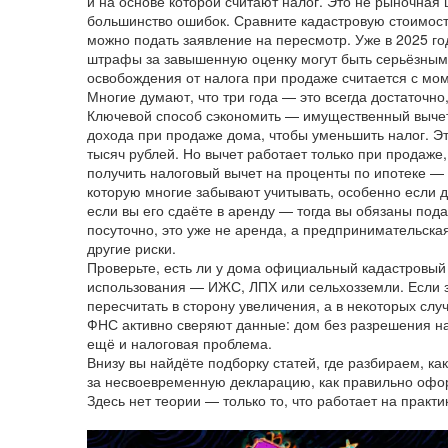
и на основе которой считают налог
. Это не рыночная 
большинство ошибок. Сравните кадастровую стоимост
можно подать заявление на пересмотр. Уже в 2025 го
штрафы за завышенную оценку могут быть серьёзным
освобождения от налога при продаже считается с мом
Многие думают, что три года — это всегда достаточно,
Ключевой способ сэкономить —
имущественный выче
дохода при продаже дома, чтобы уменьшить налог
. Э
тысяч рублей. Но вычет работает только при продаже,
получить налоговый вычет на проценты по ипотеке — д
которую многие забывают учитывать, особенно если 
если вы его сдаёте в аренду — тогда вы обязаны под
посуточно, это уже не аренда, а предпринимательская
другие риски.
Проверьте, есть ли у дома официальный кадастровый
использования — ИЖС, ЛПХ или сельхозземли. Если зе
пересчитать в сторону увеличения, а в некоторых слу
ФНС активно сверяют данные: дом без разрешения на
ещё и налоговая проблема.
Внизу вы найдёте подборку статей, где разбираем, ка
за несвоевременную декларацию, как правильно офор
Здесь нет теории — только то, что работает на практик