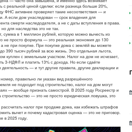
цена — часто она завышена, и именно здесь возникает
ь с реальной ценой сделки: если разница больше 20%,
ду ФНС активнее проверяет такие несоответствия — и
и.
А если дом унаследован — срок владения для
ента смерти наследодателя, а не с даты вступления в права.
 но для наследства это не так.
т
,
сумма в 1 миллион рублей, которую можно вычесть из
то не просто формула — это реальная экономия до 130
 а не при покупке. При покупке дома с землёй вы можете
о 390 тысяч рублей за всю жизнь. Это отдельная льгота,
дом куплен с земельным участком.
Налог на дом не исчезает,
ать 3-НДФЛ и платить 13% с дохода. Но если сдаёте
 деятельность — и тут другие правила, другие декларации и
 номер, правильно ли указан вид разрешённого
мля не подходит под строительство, налог на дом могут
чаях — вообще признать самострой. В 2025 году Росреестр и
 строительство — это не просто юридическая ловушка, это
к рассчитать налог при продаже дома, как избежать штрафов
мить вычет и почему кадастровая оценка — это не приговор.
е в 2025 году.