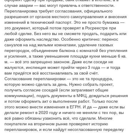
случае аварии — вас могут привлечь к ответственности.
Перепланировка
требует согласования
,
официального
разрешения от органов местного самоуправления и внесения
изменений в технический паспорт
. Это не просто бумажка —
это документ, который потом проверят в Росреестре при
любой сделке.
Без него вы не сможете продать, подарить или
даже оформить наследство. Особенно критично: перенос
санузлов на над жилыми комнатами, удаление газовых
перегородок, объединение балкона с комнатой без утепления
и усиления, а также уменьшение площади кухни меньше 6 кв.
м. — всё это запрещено законом. Даже если соседи не
жалуются, инспекция может прийти через 3 года — и тогда
вам придётся всё восстанавливать за свой счёт.
Согласование перепланировки — это не та процедура,
которую можно сделать за день. Нужно собрать проект,
получить согласие соседей (если затрагивает общие
коммуникации), подать документы в МФЦ, дождаться решения
и потом оформить акт о выполнении работ. Только после
этого можно внести изменения в ЕГРН. И да — даже если вы
делали ремонт в 2020 году и ничего не меняли с тех пор, вы
всё равно обязаны узаконить всё, что сделали. Многие
покупатели на вторичном рынке проверяют историю
перепланировок, и если найдут несогласованную переделку