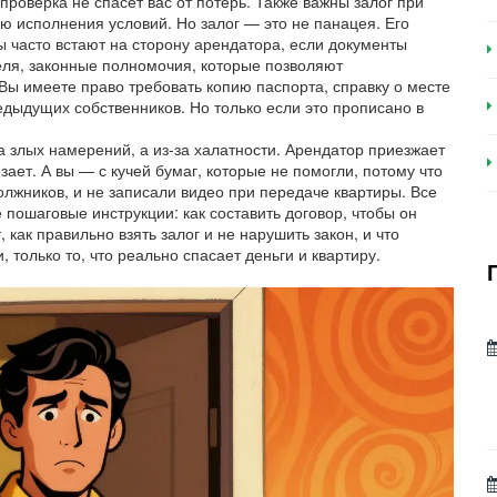
проверка не спасет вас от потерь.
Также важны
залог при
ию исполнения условий
. Но залог — это не панацея. Его
ы часто встают на сторону арендатора, если документы
еля
,
законные полномочия, которые позволяют
Вы имеете право требовать копию паспорта, справку о месте
едыдущих собственников. Но только если это прописано в
а злых намерений, а из-за халатности. Арендатор приезжает
зает. А вы — с кучей бумаг, которые не помогли, потому что
должников, и не записали видео при передаче квартиры. Все
 пошаговые инструкции: как составить договор, чтобы он
 как правильно взять залог и не нарушить закон, и что
, только то, что реально спасает деньги и квартиру.