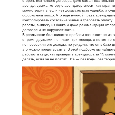
сторон
. Без четкого договора даже самая тщательная 
аренде
,
сумма, которую арендатор вносит как гарант
можно вернуть, если нет доказательств ущерба, а суд
оформлены плохо.
Что еще нужно?
права арендодат
контролировать состояние жилья и требовать оплату
.
работы, выписку из банка и даже рекомендации от пр
договоре и не нарушает закон.
В реальности большинство проблем возникает не из-з
с тремя друзьями, не платит три месяца, а потом исче
не проверили его доходы, не увидели, что он в базе 
это можно предотвратить. В этой подборке вы найдете
работал в суде, как проверить арендатора за 15 минут,
делать, если он не платит. Все — без воды, без теории