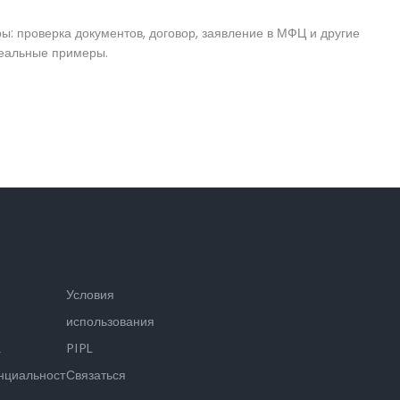
ы: проверка документов, договор, заявление в МФЦ и другие
реальные примеры.
Условия
использования
а
PIPL
нциальности
Связаться