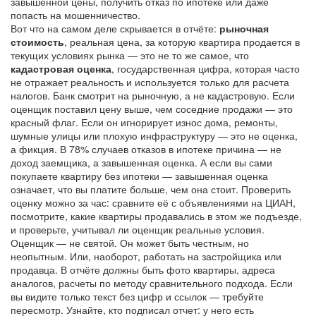
завышенной цены, получить отказ по ипотеке или даже
попасть на мошенничество.
Вот что на самом деле скрывается в отчёте:
рыночная
стоимость
,
реальная цена, за которую квартира продается в
текущих условиях рынка
— это не то же самое, что
кадастровая оценка
,
государственная цифра, которая часто
не отражает реальность и используется только для расчета
налогов
. Банк смотрит на рыночную, а не кадастровую. Если
оценщик поставил цену выше, чем соседние продажи — это
красный флаг. Если он игнорирует износ дома, ремонты,
шумные улицы или плохую инфраструктуру — это не оценка,
а фикция. В 78% случаев отказов в ипотеке причина — не
доход заемщика, а завышенная оценка. А если вы сами
покупаете квартиру без ипотеки — завышенная оценка
означает, что вы платите больше, чем она стоит. Проверить
оценку можно за час: сравните её с объявлениями на ЦИАН,
посмотрите, какие квартиры продавались в этом же подъезде,
и проверьте, учитывал ли оценщик реальные условия.
Оценщик — не святой. Он может быть честным, но
неопытным. Или, наоборот, работать на застройщика или
продавца. В отчёте должны быть фото квартиры, адреса
аналогов, расчеты по методу сравнительного подхода. Если
вы видите только текст без цифр и ссылок — требуйте
пересмотр. Узнайте, кто подписал отчет: у него есть