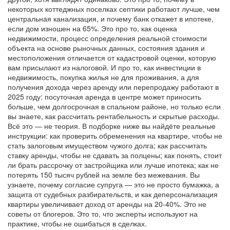
некоторых коттеджных поселках септики работают лучше, чем
центральная канализация, и почему банк откажет в ипотеке,
если дом изношен на 65%. Это про то, как
оценка
недвижимости
,
процесс определения реальной стоимости
объекта на основе рыночных данных, состояния здания и
местоположения
отличается от кадастровой оценки, которую
вам присылают из налоговой. И про то, как
инвестиции в
недвижимость
,
покупка жилья не для проживания, а для
получения дохода через аренду или перепродажу
работают в
2025 году: посуточная аренда в центре может приносить
больше, чем долгосрочная в спальном районе, но только если
вы знаете, как рассчитать рентабельность и скрытые расходы.
Всё это — не теория. В подборке ниже вы найдёте реальные
инструкции: как проверить обременения на квартире, чтобы не
стать залоговым имуществом чужого долга; как рассчитать
ставку аренды, чтобы не сдавать за полцены; как понять, стоит
ли брать рассрочку от застройщика или лучше ипотека; как не
потерять 150 тысяч рублей на земле без межевания. Вы
узнаете, почему согласие супруга — это не просто бумажка, а
защита от судебных разбирательств, и как деперсонализация
квартиры увеличивает доход от аренды на 20-40%. Это не
советы от блогеров. Это то, что эксперты используют на
практике, чтобы не ошибаться в сделках.