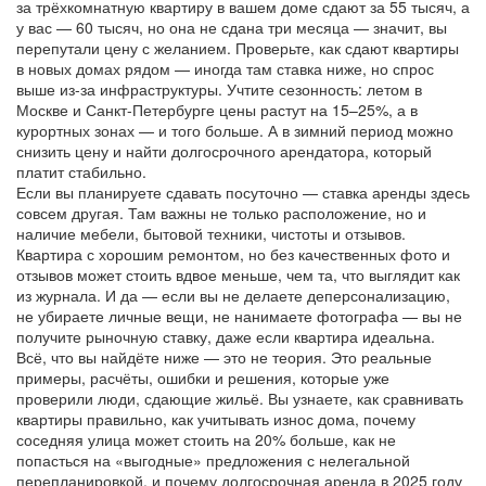
за трёхкомнатную квартиру в вашем доме сдают за 55 тысяч, а
у вас — 60 тысяч, но она не сдана три месяца — значит, вы
перепутали цену с желанием. Проверьте, как сдают квартиры
в новых домах рядом — иногда там ставка ниже, но спрос
выше из-за инфраструктуры. Учтите сезонность: летом в
Москве и Санкт-Петербурге цены растут на 15–25%, а в
курортных зонах — и того больше. А в зимний период можно
снизить цену и найти долгосрочного арендатора, который
платит стабильно.
Если вы планируете сдавать посуточно — ставка аренды здесь
совсем другая. Там важны не только расположение, но и
наличие мебели, бытовой техники, чистоты и отзывов.
Квартира с хорошим ремонтом, но без качественных фото и
отзывов может стоить вдвое меньше, чем та, что выглядит как
из журнала. И да — если вы не делаете деперсонализацию,
не убираете личные вещи, не нанимаете фотографа — вы не
получите рыночную ставку, даже если квартира идеальна.
Всё, что вы найдёте ниже — это не теория. Это реальные
примеры, расчёты, ошибки и решения, которые уже
проверили люди, сдающие жильё. Вы узнаете, как сравнивать
квартиры правильно, как учитывать износ дома, почему
соседняя улица может стоить на 20% больше, как не
попасться на «выгодные» предложения с нелегальной
перепланировкой, и почему долгосрочная аренда в 2025 году