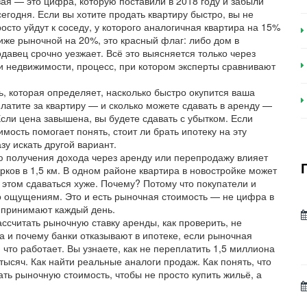
ая — это цифра, которую поставили в 2018 году и забыли
сегодня. Если вы хотите продать квартиру быстро, вы не
сто уйдут к соседу, у которого аналогичная квартира на 15%
ниже рыночной на 20%, это красный флаг: либо дом в
давец срочно уезжает. Всё это выясняется только через
и недвижимости
,
процесс, при котором эксперты сравнивают
, которая определяет, насколько быстро окупится ваша
латите за квартиру — и сколько можете сдавать в аренду —
Если цена завышена, вы будете сдавать с убытком. Если
мость помогает понять, стоит ли брать ипотеку на эту
зу искать другой вариант.
ю получения дохода через аренду или перепродажу
влияет
арков в 1,5 км. В одном районе квартира в новостройке может
 этом сдаваться хуже. Почему? Потому что покупатели и
о ощущениям. Это и есть рыночная стоимость — не цифра в
и принимают каждый день.
ассчитать рыночную ставку аренды, как проверить, не
а и почему банки отказывают в ипотеке, если рыночная
 что работает. Вы узнаете, как не переплатить 1,5 миллиона
 тысяч. Как найти реальные аналоги продаж. Как понять, что
ть рыночную стоимость, чтобы не просто купить жильё, а