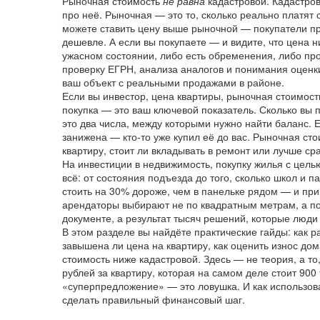
Рыночная стоимость
не равна
кадастровой. Кадастров
про неё. Рыночная — это то, сколько реально платят 
можете ставить цену выше рыночной — покупатели про
дешевле. А если вы покупаете — и видите, что цена 
ужасном состоянии, либо есть обременения, либо про
проверку ЕГРН, анализа аналогов и понимания
оценк
ваш объект с реальными продажами в районе
.
Если вы инвестор,
цена квартиры
,
рыночная стоимость
покупка
— это ваш ключевой показатель. Сколько вы п
это два числа, между которыми нужно найти баланс. 
занижена — кто-то уже купил её до вас. Рыночная стои
квартиру, стоит ли вкладывать в ремонт или лучше сра
На
инвестиции в недвижимость
,
покупку жилья с цель
всё: от состояния подъезда до того, сколько школ и п
стоить на 30% дороже, чем в панельке рядом — и при
арендаторы выбирают не по квадратным метрам, а п
документе, а результат тысяч решений, которые люд
В этом разделе вы найдёте практические гайды: как р
завышена ли цена на квартиру, как оценить износ дом
стоимость ниже кадастровой. Здесь — не теория, а то,
рублей за квартиру, которая на самом деле стоит 900
«суперпредложение» — это ловушка. И как использова
сделать правильный финансовый шаг.