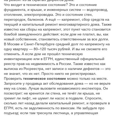
Что входит в
техническое состояние
? Это и состояние
фундамента, и крыши, и инженерных систем — водопровод,
отопление, электропроводка. Это и состояние стен,
перегородок, балконов. А ещё —
капремонт
,
сбор средств на
текущий и капитальный ремонт многоквартирного дома
. Также
известно как
сборы на капремонт
, этот пункт часто становится
бомбой замедленного действия: если дом не платил, вы, как
новый собственник, становитесь ответственным за все долги.
В Москве и Санкт-Петербурге средний долг по капремонту на
одну квартиру — 80–120 тысяч рублей. И вы не сможете его
отменить.
А если дом не прошёл техническую
инвентаризацию или в
ЕГРН
,
единственный официальный
реестр прав на недвижимость в России
. Также известно как
выписка из Росреестра
, нет записи о наличии дефектов — это
не значит, что их нет. Просто никто не регистрировал.
Проверить
техническое состояние
можно только на месте.
Запросите у продавца акт обследования дома — но не верьте
ему на слово. Лучше вызовите независимого инспектора. Он
посмотрит: не кренится ли стена, не течёт ли крыша, не
гремит ли лифт, не шумит ли насос в подвале. Спросите,
сколько лет назад делали капитальный ремонт, и проверьте в
ЕГРН, есть ли задолженность по взносам. Не забудьте про
подъезд: если там треснула лестница, а управляющая