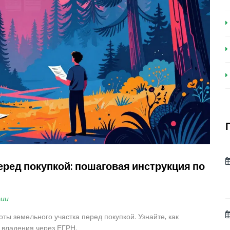
еред покупкой: пошаговая инструкция по
рии
ты земельного участка перед покупкой. Узнайте, как
 владения через ЕГРН.