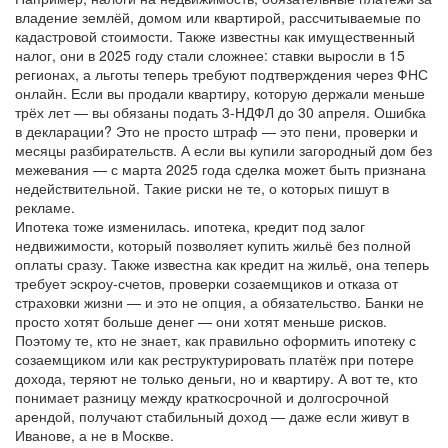
владение землёй, домом или квартирой, рассчитываемые по
кадастровой стоимости
. Также известны как
имущественный
налог
, они в 2025 году стали сложнее: ставки выросли в 15
регионах, а льготы теперь требуют подтверждения через ФНС
онлайн.
Если вы продали квартиру, которую держали меньше
трёх лет — вы обязаны подать 3-НДФЛ до 30 апреля. Ошибка
в декларации? Это не просто штраф — это пени, проверки и
месяцы разбирательств. А если вы купили загородный дом без
межевания — с марта 2025 года сделка может быть признана
недействительной. Такие риски не те, о которых пишут в
рекламе.
Ипотека тоже изменилась.
ипотека
,
кредит под залог
недвижимости, который позволяет купить жильё без полной
оплаты сразу
. Также известна как
кредит на жильё
, она теперь
требует эскроу-счетов, проверки созаемщиков и отказа от
страховки жизни — и это не опция, а обязательство.
Банки не
просто хотят больше денег — они хотят меньше рисков.
Поэтому те, кто не знает, как правильно оформить ипотеку с
созаемщиком или как реструктурировать платёж при потере
дохода, теряют не только деньги, но и квартиру. А вот те, кто
понимает разницу между краткосрочной и долгосрочной
арендой, получают стабильный доход — даже если живут в
Иванове, а не в Москве.