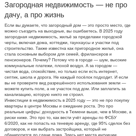
Загородная недвижимость — не про
дачу, а про жизнь
Если вы думаете, что загородный дом — это просто место, где
можно съездить на выходные, вы ошибаетесь. В 2025 году
загородная недвижимость
,
жильё за пределами городской
черты, включая дома, коттеджи, таунхаусы и участки под
строительство
. Также известна как
пригородное жильё
, она
стала основным выбором для семей, фрилансеров и
пенсионеров.
Почему? Потому что в городе — шум, высокие
коммунальные платежи, плохой воздух. А за городом —
чистая вода, спокойствие, но только если есть интернет,
септик, школа и дорога. Не каждый посёлок подходит. И если
вы не проверите вид разрешённого использования земли —
можете купить поле, а не участок под дом. Или заплатить за
канализацию, которую никто не строил.
Инвестиции в недвижимость в 2025 году — это не про покупку
квартиры в центре Москвы и ожидание роста. Это про
реальные цифры: доходность в Тюмени выше, чем в Москве, а
риски ниже. Это про то, как вести учёт аренды по ФСБУ
6/2020, как не попасть на теневую аренду, где 95% сделок без
договоров, и как выбрать застройщика, который не
обанкротится до сдачи дома. Здесь нет места интуиции.