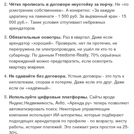
Чётко прописать в договоре неустойку за порчу.
Не «по
усмотрению собственника». А конкретно: «За каждую
царапину на ламинате - 1 500 руб. За вырванный кран - 15
000 руб.». Такие условия отпугивают небрежных
арендаторов.
Обязательные осмотры.
Раз в квартал. Даже если
арендатор «хороший». Проверьте, нет ли протечек, не
перегружена ли электропроводка, не ушёл ли кто-то в
субаренду. По данным Freedome-Realty, 70% серьёзных
повреждений можно предотвратить, если осмотреть
квартиру вовремя.
Не сдавайте без договора.
Устные договоры - это путь к
неплатежам, спорам и потерям. Даже если это друг. Даже
если он «надёжный».
Используйте цифровые платформы.
Сайты вроде
Яндекс.Недвижимость, Avito, «Аренда.ру» теперь позволяют
автоматизировать поиск. Некоторые управляющие
компании используют ИИ-алгоритмы, которые подбирают
подходящих арендаторов по профилю - по возрасту, месту
работы, истории платежей. Это снижает риск простоя на 25-
30%.