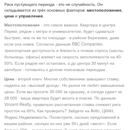
Риск пустующего периода - это не случайность. Он
складывается из трёх основных факторов:
местоположение
,
цена
и
управление
.
Местоположение
- это самое важное. Квартира в центре
Перми, рядом с метро и университетом, будет сдаваться
быстрее, чем та же по площади - в районе Березовка, даже
если она новее. Согласно данным RBC Companies,
транспортная доступность и близость к точкам спроса (школы,
больницы, офисы) влияют на скорость заполняемости на 40-
50%. Если рядом нет остановок, а до центра 30 минут на
автобусе - готовьтесь к долгим поисковым периодам.
Цена
- второй ключ. Многие собственники завышают ставку,
надеясь на «высокий доход». Но рынок не любит завышенные
цены. Если вы просите 35 000 за однушку, а соседи сдают за
28 000 - ваша квартира будет висеть в поиске. По данным
Vincent-Realty, правильно рассчитанная ставка снижает риск
простоя на 60%. Как проверить? Зайдите на Avito, ЦИАН,
Яндекс.Недвижимость. Посмотрите, сколько предложений в
вашем районе, сколько из них уже 30+ дней «висят». Если
больше 20% - рынок перегрет. Значит, ваша ставка слишком