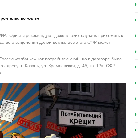
троительство жилья
 СФР. Юристы рекомендуют даже в таких случаях приложить к
ьство о выделении долей детям. Без этого СФР может
«Россельхозбанке» как потребительский, но в договоре было
дресу: г. Казань, ул. Кремлевская, д. 45, кв. 12». СФР
а.