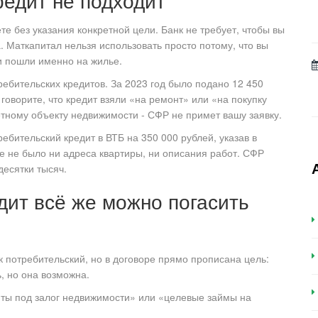
редит не подходит
те без указания конкретной цели. Банк не требует, чтобы вы
а. Маткапитал нельзя использовать просто потому, что вы
ги пошли именно на жилье.
ебительских кредитов. За 2023 год было подано 12 450
ы говорите, что кредит взяли «на ремонт» или «на покупку
ретному объекту недвижимости - СФР не примет вашу заявку.
бительский кредит в ВТБ на 350 000 рублей, указав в
е не было ни адреса квартиры, ни описания работ. СФР
десятки тысяч.
дит всё же можно погасить
к потребительский, но в договоре прямо прописана цель:
ь, но она возможна.
иты под залог недвижимости» или «целевые займы на