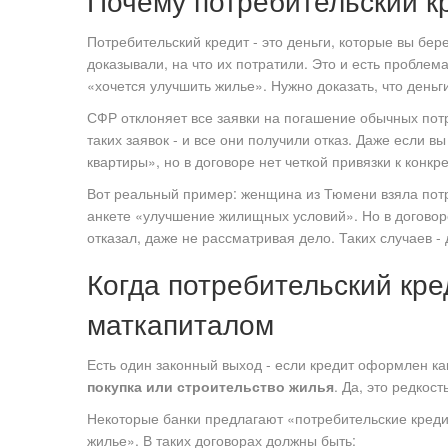
Почему потребительский к
Потребительский кредит - это деньги, которые вы бере
доказывали, на что их потратили. Это и есть проблем
«хочется улучшить жилье». Нужно доказать, что день
СФР отклоняет все заявки на погашение обычных потр
таких заявок - и все они получили отказ. Даже если в
квартиры», но в договоре нет четкой привязки к конк
Вот реальный пример: женщина из Тюмени взяла потре
анкете «улучшение жилищных условий». Но в договор
отказал, даже не рассматривая дело. Таких случаев - 
Когда потребительский кре
маткапиталом
Есть один законный выход - если кредит оформлен ка
покупка или строительство жилья
. Да, это редкост
Некоторые банки предлагают «потребительские кред
жилье». В таких договорах должны быть: