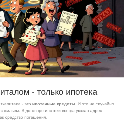
италом - только ипотека
ткапитала - это
ипотечные кредиты
. И это не случайно.
н с жильем. В договоре ипотеки всегда указан адрес
ак средство погашения.