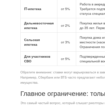
Работа в аккред
IT-ипотека
от 5%
Требуется подт
статуса специал
Дальневосточная
Покупка жилья 
от 2%
ипотека
до 35 лет. Перв
Покупка дома ил
Сельская
от 3%
местности (насе
ипотека
Ограничения по
Для участников
Подтвержденный
от 5%
СВО
специальной во
Обратите внимание: ставки могут варьироваться в за
Например, Сбербанк или ВТБ часто предлагают небол
имущества.
Главное ограничение: тол
Это самый частый вопрос, который слышат риелторы и