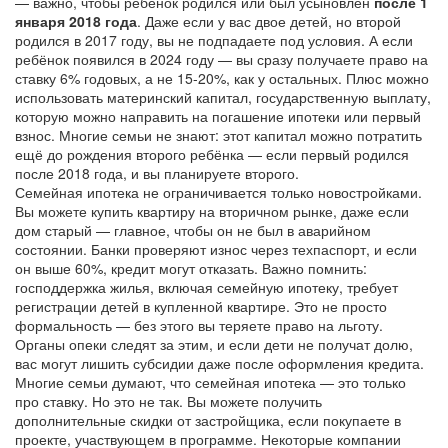
— важно, чтобы ребёнок родился или был усыновлён
после 1
января 2018 года
. Даже если у вас двое детей, но второй
родился в 2017 году, вы не подпадаете под условия. А если
ребёнок появился в 2024 году — вы сразу получаете право на
ставку 6% годовых, а не 15-20%, как у остальных. Плюс можно
использовать
материнский капитал
,
государственную выплату,
которую можно направить на погашение ипотеки или первый
взнос
. Многие семьи не знают: этот капитал можно потратить
ещё до рождения второго ребёнка — если первый родился
после 2018 года, и вы планируете второго.
Семейная ипотека не ограничивается только новостройками.
Вы можете купить квартиру на вторичном рынке, даже если
дом старый — главное, чтобы он не был в аварийном
состоянии. Банки проверяют износ через техпаспорт, и если
он выше 60%, кредит могут отказать. Важно помнить:
господдержка жилья
,
включая семейную ипотеку, требует
регистрации детей в купленной квартире
. Это не просто
формальность — без этого вы теряете право на льготу.
Органы опеки следят за этим, и если дети не получат долю,
вас могут лишить субсидии даже после оформления кредита.
Многие семьи думают, что семейная ипотека — это только
про ставку. Но это не так. Вы можете получить
дополнительные скидки от застройщика, если покупаете в
проекте, участвующем в программе. Некоторые компании