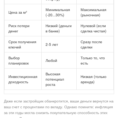
Минимальная
Максимальная
Цена за м²
(-20...30%)
(рыночная)
Риск потери
Низкий (деньги
Нулевой (если
денег
в банке)
сделка чистая)
Срок получения
Сразу после
2-5 лет
ключей
сделки
Выбор
Только то, что
Любой
планировок
есть
Высокая
Инвестиционная
Низкая (только
потенциал
доходность
аренда)
роста
Даже если застройщик обанкротится, ваши деньги вернутся на
ваш счет с процентами по вкладу. Однако помните: инфляция
за эти годы могла снизить покупательную способность этих