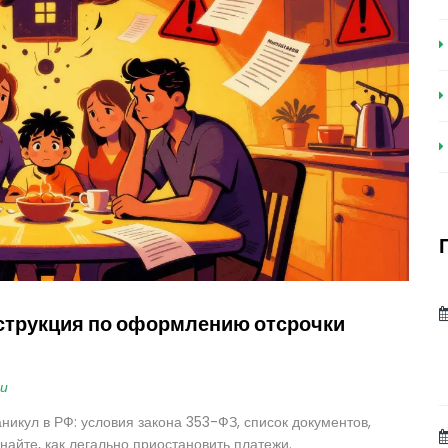
струкция по оформлению отсрочки
и
икул в РФ: условия закона 353-ФЗ, список документов,
найте, как легально приостановить платежи.