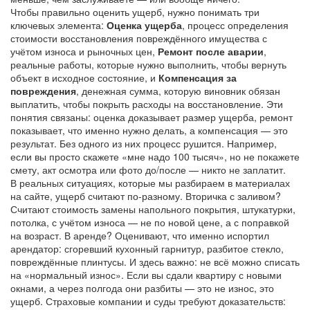
Чтобы правильно оценить ущерб, нужно понимать три
ключевых элемента:
Оценка ущерба
,
процесс определения
стоимости восстановления повреждённого имущества с
учётом износа и рыночных цен
,
Ремонт после аварии
,
реальные работы, которые нужно выполнить, чтобы вернуть
объект в исходное состояние
, и
Компенсация за
повреждения
,
денежная сумма, которую виновник обязан
выплатить, чтобы покрыть расходы на восстановление
. Эти
понятия связаны: оценка доказывает размер ущерба, ремонт
показывает, что именно нужно делать, а компенсация — это
результат. Без одного из них процесс рушится. Например,
если вы просто скажете «мне надо 100 тысяч», но не покажете
смету, акт осмотра или фото до/после — никто не заплатит.
В реальных ситуациях, которые мы разбираем в материалах
на сайте, ущерб считают по-разному. Вторичка с заливом?
Считают стоимость замены напольного покрытия, штукатурки,
потолка, с учётом износа — не по новой цене, а с поправкой
на возраст. В аренде? Оценивают, что именно испортил
арендатор: сгоревший кухонный гарнитур, разбитое стекло,
повреждённые плинтусы. И здесь важно: не всё можно списать
на «нормальный износ». Если вы сдали квартиру с новыми
окнами, а через полгода они разбиты — это не износ, это
ущерб. Страховые компании и суды требуют доказательств: