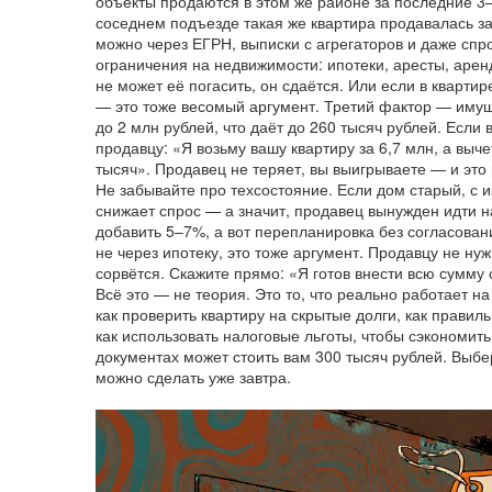
объекты продаются в этом же районе за последние 3
соседнем подъезде такая же квартира продавалась за
можно через ЕГРН, выписки с агрегаторов и даже спр
ограничения на недвижимости: ипотеки, аресты, аренд
не может её погасить, он сдаётся. Или если в кварт
— это тоже весомый аргумент. Третий фактор —
имущ
до 2 млн рублей, что даёт до 260 тысяч рублей
. Если
продавцу: «Я возьму вашу квартиру за 6,7 млн, а выче
тысяч». Продавец не теряет, вы выигрываете — и это 
Не забывайте про техсостояние. Если дом старый, с и
снижает спрос — а значит, продавец вынужден идти н
добавить 5–7%, а вот перепланировка без согласова
не через ипотеку, это тоже аргумент. Продавцу не ну
сорвётся. Скажите прямо: «Я готов внести всю сумму 
Всё это — не теория. Это то, что реально работает н
как проверить квартиру на скрытые долги, как правиль
как использовать налоговые льготы, чтобы сэкономит
документах может стоить вам 300 тысяч рублей. Выбер
можно сделать уже завтра.