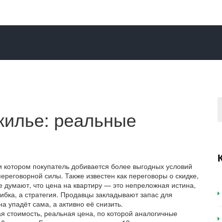
 жилье: реальные
и котором покупатель добивается более выгодных условий
 переговорной силы
. Также известен как
переговоры о скидке
,
е думают, что цена на квартиру — это непреложная истина,
ибка, а стратегия. Продавцы закладывают запас для
а упадёт сама, а активно её снизить.
я стоимость
,
реальная цена, по которой аналогичные