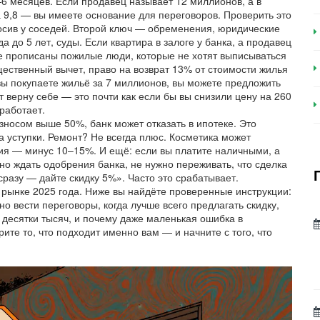
–6 месяцев
. Если продавец называет 12 миллионов, а в
 9,8 — вы имеете основание для переговоров. Проверить это
осив у соседей. Второй ключ —
обременения
,
юридические
а до 5 лет, суды
. Если квартира в залоге у банка, а продавец
ире прописаны пожилые люди, которые не хотят выписываться
ественный вычет
,
право на возврат 13% от стоимости жилья
 вы покупаете жильё за 7 миллионов, вы можете предложить
т верну себе — это почти как если бы вы снизили цену на 260
работает.
зносом выше 50%, банк может отказать в ипотеке. Это
а уступки. Ремонт? Не всегда плюс. Косметика может
ния — минус 10–15%. И ещё: если вы платите наличными, а
жно ждать одобрения банка, не нужно переживать, что сделка
сразу — дайте скидку 5%». Часто это срабатывает.
а рынке 2025 года. Ниже вы найдёте проверенные инструкции:
но вести переговоры, когда лучше всего предлагать скидку,
ь десятки тысяч, и почему даже маленькая ошибка в
ите то, что подходит именно вам — и начните с того, что