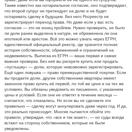
Также известно как
нотариальное согласие
, оно подтверждает,
что второй супруг не претендует на долю и не будет
оспаривать сделку в будущем
. Без него Росреестр не
зарегистрирует переход права. Но даже если у вас есть
согласие — это не конец проблем. Нужно проверить, не было
ли доли ранее выделена в натуре, не обременена ли она
ипотекой или арестом. Всё это можно узнать через
ЕГРН
,
единственный официальный реестр, где хранится полная
история собственности, обременений и ограничений на
недвижимость
. Выписка из ЕГРН — ваша первая и самая
важная проверка. Без неё вы рискуете купить или продать
«пустышку» — долю, которую невозможно зарегистрировать.
Ещё один ловушка — право преимущественной покупки. Если
вы продаете долю, другие собственники квартиры имеют
законное право купить её первой, по той же цене и на тех же
условиях. Вы обязаны уведомить их письменно, с указанием
цены и условий. Если они не ответят в течение месяца —
считается, что отказались. Но если вы не сделаете это
правильно — сделку могут аннулировать даже через год. И да,
это реально происходит. Многие пытаются обойти это
правило, утверждая, что «все и так знают», — но суды всегда
встают на сторону собственников, которые не были
уведомлены.