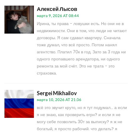
Алексей Лысов
марта 9, 2026 AT 08:44
Ирина, ты права - ловушки есть. Но они не в
недвижимости. Они в том, что люди не читают
договоры. Я сам сдавал квартиру. Сначала
тоже думал, что всё просто. Потом нанял
агентство. Платил 70к в год. Зато за 3 года ни
одного пропавшего арендатора, ни одного
ремонта за мой счёт. Это не трата - это
страховка.
Sergei Mikhailov
марта 10, 2026 AT 21:36
всё это звучит круто, но я тут подумал... а если
я не знаю, как проверить егрн? и если я не
могу себе позволить 30т за выписку? я ж не
богатый, я просто рабочий. что делать? я