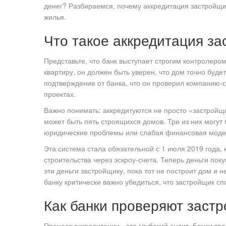
денег? Разбираемся, почему аккредитация застройщик
жилья.
Что такое аккредитация з
Представьте, что банк выступает строгим контролером
квартиру, он должен быть уверен, что дом точно буде
подтверждение от банка, что он проверил компанию-ст
проектах.
Важно понимать: аккредитуются не просто «застройщи
может быть пять строящихся домов. Три из них могут б
юридические проблемы или слабая финансовая модел
Эта система стала обязательной с 1 июля 2019 года, 
строительства через
эскроу-счета
. Теперь деньги пок
эти деньги застройщику, пока тот не построит дом и 
банку критически важно убедиться, что застройщик с
Как банки проверяют заст
Процесс аккредитации - это глубокий аудит. Банки тра