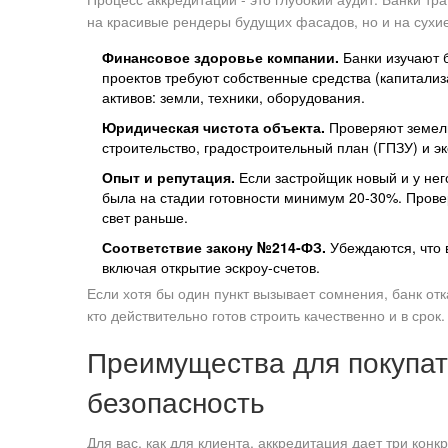
на красивые рендеры будущих фасадов, но и на сухи
Финансовое здоровье компании.
Банки изучают б
проектов требуют собственные средства (капитали
активов: земли, техники, оборудования.
Юридическая чистота объекта.
Проверяют земель
строительство, градостроительный план (ГПЗУ) и э
Опыт и репутация.
Если застройщик новый и у него
была на стадии готовности минимум 20-30%. Прове
свет раньше.
Соответствие закону №214-ФЗ.
Убеждаются, что 
включая открытие эскроу-счетов.
Если хотя бы один пункт вызывает сомнения, банк отк
кто действительно готов строить качественно и в срок.
Преимущества для покупате
безопасность
Для вас, как для клиента, аккредитация дает три конк