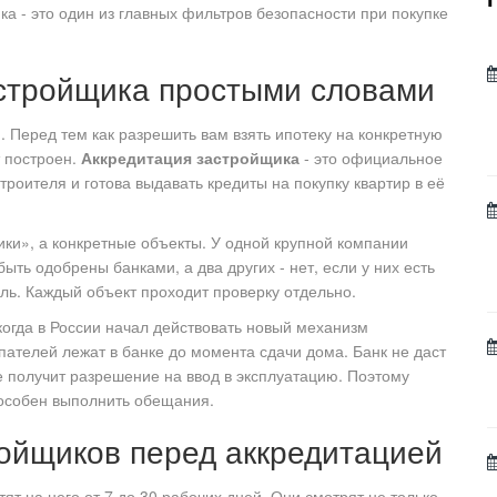
а - это один из главных фильтров безопасности при покупке
астройщика простыми словами
. Перед тем как разрешить вам взять ипотеку на конкретную
т построен.
Аккредитация застройщика
- это официальное
роителя и готова выдавать кредиты на покупку квартир в её
ки», а конкретные объекты. У одной крупной компании
ыть одобрены банками, а два других - нет, если у них есть
ь. Каждый объект проходит проверку отдельно.
когда в России начал действовать новый механизм
упателей лежат в банке до момента сдачи дома. Банк не даст
не получит разрешение на ввод в эксплуатацию. Поэтому
пособен выполнить обещания.
ройщиков перед аккредитацией
тят на него от 7 до 30 рабочих дней. Они смотрят не только