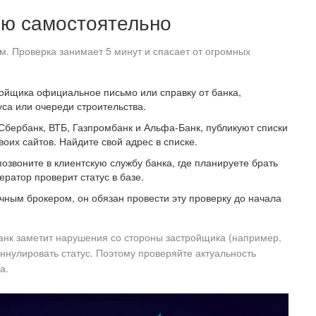
ию самостоятельно
ам. Проверка занимает 5 минут и спасает от огромных
ойщика официальное письмо или справку от банка,
са или очереди строительства.
Сбербанк
,
ВТБ
,
Газпромбанк
и
Альфа-Банк
, публикуют списки
оих сайтов. Найдите свой адрес в списке.
звоните в клиентскую службу банка, где планируете брать
ратор проверит статус в базе.
чным брокером, он обязан провести эту проверку до начала
анк заметит нарушения со стороны застройщика (например,
аннулировать статус. Поэтому проверяйте актуальность
а.