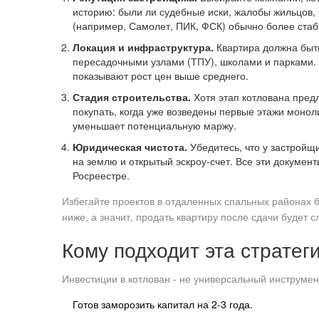
историю: были ли судебные иски, жалобы жильцов,
(например, Самолет, ПИК, ФСК) обычно более ста
Локация и инфраструктура.
Квартира должна быть
пересадочными узлами (ТПУ), школами и парками. 
показывают рост цен выше среднего.
Стадия строительства.
Хотя этап котлована пред
покупать, когда уже возведены первые этажи моноли
уменьшает потенциальную маржу.
Юридическая чистота.
Убедитесь, что у застройщ
на землю и открытый эскроу-счет. Все эти докумен
Росреестре.
Избегайте проектов в отдаленных спальных районах б
ниже, а значит, продать квартиру после сдачи будет 
Кому подходит эта стратег
Инвестиции в котлован - не универсальный инструмент
Готов заморозить капитал на 2-3 года.