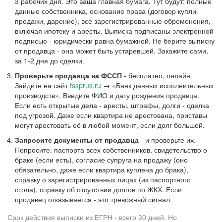
3 рабочих дня. Это ваша главная бумага. Тут будут: полные
данные собственника, основание права (договор купли-
продажи, дарение), все зарегистрированные обременения,
включая ипотеку и аресты. Выписка подписаны электронной
подписью - юридически равна бумажной. Не берите выписку
от продавца - она может быть устаревшей. Закажите сами,
за 1-2 дня до сделки.
Проверьте продавца на ФССП
- бесплатно, онлайн.
Зайдите на сайт
fssprus.ru
→ «Банк данных исполнительных
производств». Введите ФИО и дату рождения продавца.
Если есть открытые дела - аресты, штрафы, долги - сделка
под угрозой. Даже если квартира не арестована, приставы
могут арестовать её в любой момент, если долг большой.
Запросите документы от продавца
- и проверьте их.
Попросите: паспорта всех собственников, свидетельство о
браке (если есть), согласие супруга на продажу (оно
обязательно, даже если квартира куплена до брака),
справку о зарегистрированных лицах (из паспортного
стола), справку об отсутствии долгов по ЖКХ. Если
продавец отказывается - это тревожный сигнал.
Срок действия выписки из ЕГРН - всего 30 дней. Но