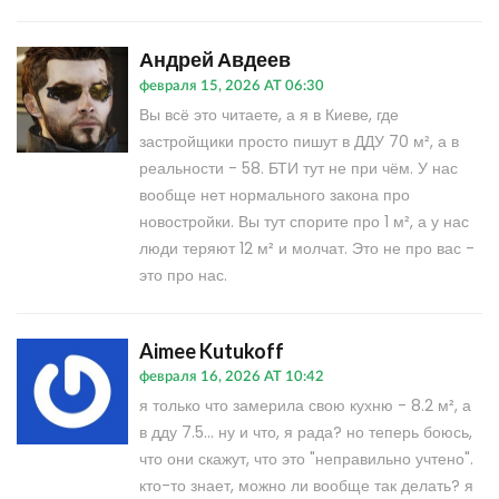
Андрей Авдеев
февраля 15, 2026 AT 06:30
Вы всё это читаете, а я в Киеве, где
застройщики просто пишут в ДДУ 70 м², а в
реальности - 58. БТИ тут не при чём. У нас
вообще нет нормального закона про
новостройки. Вы тут спорите про 1 м², а у нас
люди теряют 12 м² и молчат. Это не про вас -
это про нас.
Aimee Kutukoff
февраля 16, 2026 AT 10:42
я только что замерила свою кухню - 8.2 м², а
в дду 7.5... ну и что, я рада? но теперь боюсь,
что они скажут, что это "неправильно учтено".
кто-то знает, можно ли вообще так делать? я