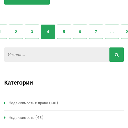
1
2
3
4
5
6
7
…
2
Категории
Недвижимость и право
(198)
Недвижимость
(48)