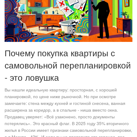
Почему покупка квартиры с
самовольной перепланировкой
- это ловушка
Вы нашли идеальную квартиру: просторная, с хорошей
планировкой, по цене ниже рыночной. Но при осмотре
замечаете: стена между кухней и гостиной снесена, ванная
расширена за коридор, а в спальне - ниша вместо окна.
Продавец уверяет: «Всё узаконено, просто документы
потерялись». Это красный флаг. В 2025 году 35% вторичного
жилья в России имеет признаки самовольной перепланировки,
а в Москве - 42%. И если вы не проверите это заранее, вас