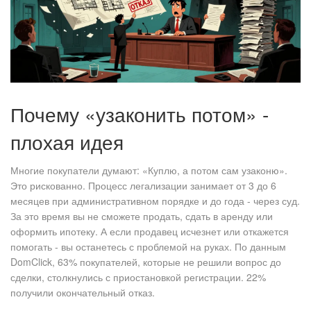
Почему «узаконить потом» -
плохая идея
Многие покупатели думают: «Куплю, а потом сам узаконю».
Это рискованно. Процесс легализации занимает от 3 до 6
месяцев при административном порядке и до года - через суд.
За это время вы не сможете продать, сдать в аренду или
оформить ипотеку. А если продавец исчезнет или откажется
помогать - вы останетесь с проблемой на руках. По данным
DomClick, 63% покупателей, которые не решили вопрос до
сделки, столкнулись с приостановкой регистрации. 22%
получили окончательный отказ.