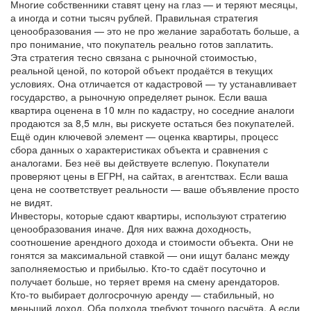
Многие собственники ставят цену на глаз — и теряют месяцы,
а иногда и сотни тысяч рублей. Правильная стратегия
ценообразования — это не про желание заработать больше, а
про понимание, что покупатель реально готов заплатить.
Эта стратегия тесно связана с
рыночной стоимостью
,
реальной ценой, по которой объект продаётся в текущих
условиях
. Она отличается от кадастровой — ту устанавливает
государство, а рыночную определяет рынок. Если ваша
квартира оценена в 10 млн по кадастру, но соседние аналоги
продаются за 8,5 млн, вы рискуете остаться без покупателей.
Ещё один ключевой элемент —
оценка квартиры
,
процесс
сбора данных о характеристиках объекта и сравнения с
аналогами
. Без неё вы действуете вслепую. Покупатели
проверяют цены в ЕГРН, на сайтах, в агентствах. Если ваша
цена не соответствует реальности — ваше объявление просто
не видят.
Инвесторы, которые сдают квартиры, используют стратегию
ценообразования иначе. Для них важна
доходность
,
соотношение арендного дохода и стоимости объекта
. Они не
гонятся за максимальной ставкой — они ищут баланс между
заполняемостью и прибылью. Кто-то сдаёт посуточно и
получает больше, но теряет время на смену арендаторов.
Кто-то выбирает долгосрочную аренду — стабильный, но
меньший доход. Оба подхода требуют точного расчёта. А если