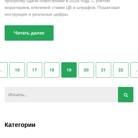
просрочку сдачи новостройки в 2025 году. С учетом
мораториев, ключевой ставки ЦБ и штрафов. Пошаговая
инструкция и реальные цифры.
Читать далее
…
16
17
18
19
20
21
22
Категории